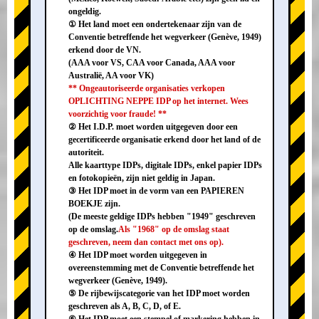
ongeldig.
① Het land moet een ondertekenaar zijn van de
Conventie betreffende het wegverkeer (Genève, 1949)
erkend door de VN.
(AAA voor VS, CAA voor Canada, AAA voor
Australië, AA voor VK)
** Ongeautoriseerde organisaties verkopen
OPLICHTING NEPPE IDP op het internet. Wees
voorzichtig voor fraude! **
② Het I.D.P. moet worden uitgegeven door een
gecertificeerde organisatie erkend door het land of de
autoriteit.
Alle kaarttype IDPs, digitale IDPs, enkel papier IDPs
en fotokopieën, zijn niet geldig in Japan.
③ Het IDP moet in de vorm van een PAPIEREN
BOEKJE zijn.
(De meeste geldige IDPs hebben "1949" geschreven
op de omslag.
Als "1968" op de omslag staat
geschreven, neem dan contact met ons op).
④ Het IDP moet worden uitgegeven in
overeenstemming met de Conventie betreffende het
wegverkeer (Genève, 1949).
⑤ De rijbewijscategorie van het IDP moet worden
geschreven als A, B, C, D, of E.