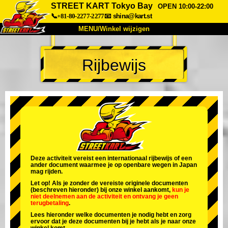
STREET KART Tokyo Bay
OPEN 10:00-22:00
📞+81-80-2277-2277
📧
shina@kart.st
MENU/Winkel wijzigen
TOP
Rijbewijs
Over
Specificaties
Prijzen
Toegang
Ervaringen
FAQ
Bedrijf
Boekingen
Winkel wijzigen
Tokyo Shinagawa
Tokyo Akihabara#1
Tokyo Akihabara#2
Tokyo Shibuya
Deze activiteit vereist een internationaal rijbewijs of een
ander document waarmee je op openbare wegen in Japan
Tokyo Shibuya Annex
Tokyo Bay
mag rijden.
Let op! Als je zonder de vereiste originele documenten
Tokyo Asakusa
Osaka
(beschreven hieronder) bij onze winkel aankomt,
kun je
niet deelnemen aan de activiteit
en
ontvang je geen
terugbetaling
.
Okinawa
Lees hieronder welke documenten je nodig hebt en zorg
ervoor dat je deze documenten bij je hebt als je naar onze