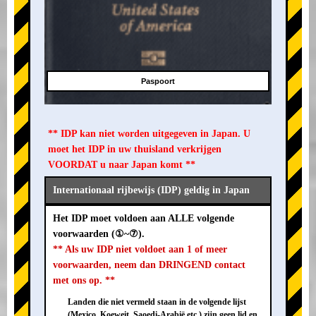
Paspoort
** IDP kan niet worden uitgegeven in Japan. U
moet het IDP in uw thuisland verkrijgen
VOORDAT u naar Japan komt **
Internationaal rijbewijs (IDP) geldig in Japan
Het IDP moet voldoen aan ALLE volgende
voorwaarden (①~⑦).
** Als uw IDP niet voldoet aan 1 of meer
voorwaarden, neem dan DRINGEND contact
met ons op. **
Landen die niet vermeld staan in de volgende lijst
(Mexico, Koeweit, Saoedi-Arabië etc.) zijn geen lid en