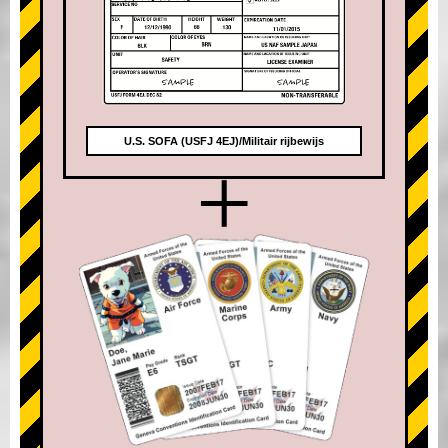
U.S. SOFA (USFJ 4EJ)/Militair rijbewijs
+