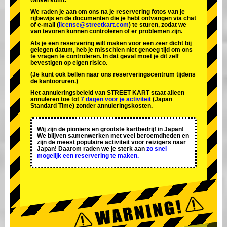
winkel komt.
We raden je aan om ons na je reservering fotos van je
rijbewijs en de documenten die je hebt ontvangen via chat
of e-mail (
license@streetkart.com
) te sturen, zodat we
van tevoren kunnen controleren of er problemen zijn.
Als je een reservering wilt maken voor een zeer dicht bij
gelegen datum, heb je misschien niet genoeg tijd om ons
te vragen te controleren. In dat geval moet je dit zelf
bevestigen op eigen risico.
(Je kunt ook bellen naar ons reserveringscentrum tijdens
de kantooruren.)
Het annuleringsbeleid van STREET KART staat alleen
annuleren toe tot
7 dagen voor je activiteit
(Japan
Standard Time) zonder annuleringskosten.
Wij zijn de
pioniers
en
grootste kartbedrijf
in Japan!
We blijven samenwerken met
veel beroemdheden
en
zijn de
meest populaire activiteit
voor reizigers naar
Japan! Daarom raden we je sterk aan
zo snel
mogelijk een reservering te maken.