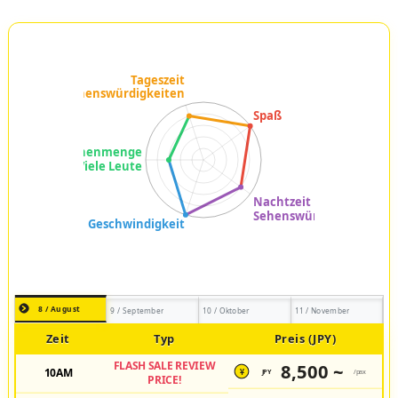
8 / August
9 / September
10 / Oktober
11 / November
Zeit
Typ
Preis (JPY)
FLASH SALE REVIEW
8,500 ~
10AM
JPY
/pax
¥
PRICE!