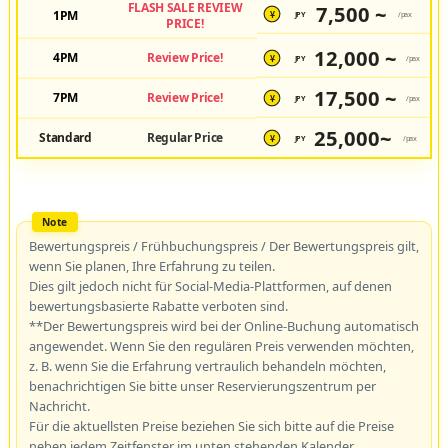
FLASH SALE REVIEW
7,500 ~
1PM
JPY
/pax
¥
PRICE!
12,000 ~
4PM
Review Price!
JPY
/pax
¥
17,500 ~
7PM
Review Price!
JPY
/pax
¥
25,000~
Standard
Regular Price
JPY
/pax
¥
Bewertungspreis / Frühbuchungspreis / Der Bewertungspreis gilt,
wenn Sie planen, Ihre Erfahrung zu teilen.
Dies gilt jedoch nicht für Social-Media-Plattformen, auf denen
bewertungsbasierte Rabatte verboten sind.
**Der Bewertungspreis wird bei der Online-Buchung automatisch
angewendet. Wenn Sie den regulären Preis verwenden möchten,
z. B. wenn Sie die Erfahrung vertraulich behandeln möchten,
benachrichtigen Sie bitte unser Reservierungszentrum per
Nachricht.
Für die aktuellsten Preise beziehen Sie sich bitte auf die Preise
neben jedem Zeitfenster im unten stehenden Kalender.