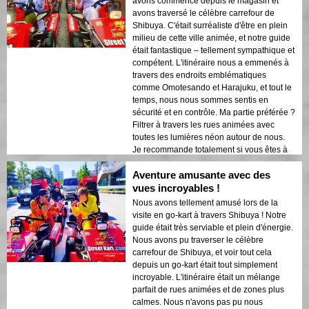
avons commencé depuis le magasin et
avons traversé le célèbre carrefour de
Shibuya. C'était surréaliste d'être en plein
milieu de cette ville animée, et notre guide
était fantastique – tellement sympathique et
compétent. L'itinéraire nous a emmenés à
travers des endroits emblématiques
comme Omotesando et Harajuku, et tout le
temps, nous nous sommes sentis en
sécurité et en contrôle. Ma partie préférée ?
Filtrer à travers les rues animées avec
toutes les lumières néon autour de nous.
Je recommande totalement si vous êtes à
Tokyo ! ⭐️⭐️⭐️⭐️⭐️
Aventure amusante avec des
vues incroyables !
Nous avons tellement amusé lors de la
visite en go-kart à travers Shibuya ! Notre
guide était très serviable et plein d'énergie.
Nous avons pu traverser le célèbre
carrefour de Shibuya, et voir tout cela
depuis un go-kart était tout simplement
incroyable. L'itinéraire était un mélange
parfait de rues animées et de zones plus
calmes. Nous n'avons pas pu nous