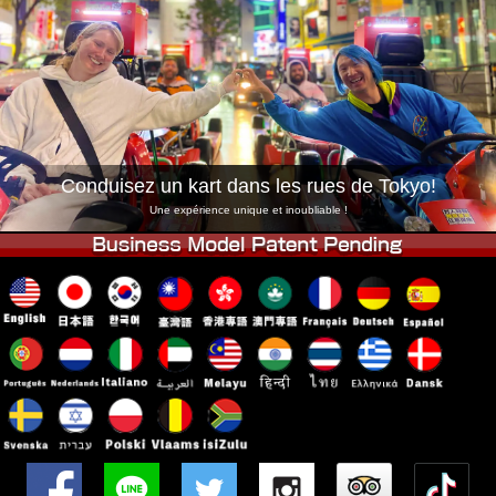
Entreprise
Réservation
Changer de Magasin
Tokyo Shinagawa
Tokyo Akihabara#1
Tokyo Akihabara#2
Tokyo Shibuya
Tokyo Shibuya Annexe
Baie de Tokyo
Conduisez un kart dans les rues de Tokyo!
Tokyo Asakusa
Osaka
Une expérience unique et inoubliable !
Okinawa