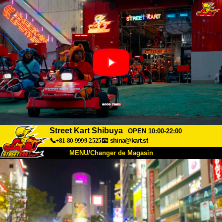
Street Kart Shibuya
OPEN 10:00-22:00
📞+81-80-9999-2525
📧
shina@kart.st
MENU/Changer de Magasin
ACCUEIL
À Propos
Caractéristiques
Tarifs
Accès
Avis
FAQ