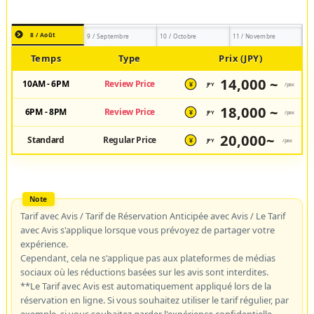
8 / Août
9 / Septembre
10 / Octobre
11 / Novembre
Temps
Type
Prix (JPY)
14,000 ~
10AM - 6PM
Review Price
JPY
/pax
¥
18,000 ~
6PM - 8PM
Review Price
JPY
/pax
¥
20,000~
Standard
Regular Price
JPY
/pax
¥
Tarif avec Avis / Tarif de Réservation Anticipée avec Avis / Le Tarif
avec Avis s'applique lorsque vous prévoyez de partager votre
expérience.
Cependant, cela ne s'applique pas aux plateformes de médias
sociaux où les réductions basées sur les avis sont interdites.
**Le Tarif avec Avis est automatiquement appliqué lors de la
réservation en ligne. Si vous souhaitez utiliser le tarif régulier, par