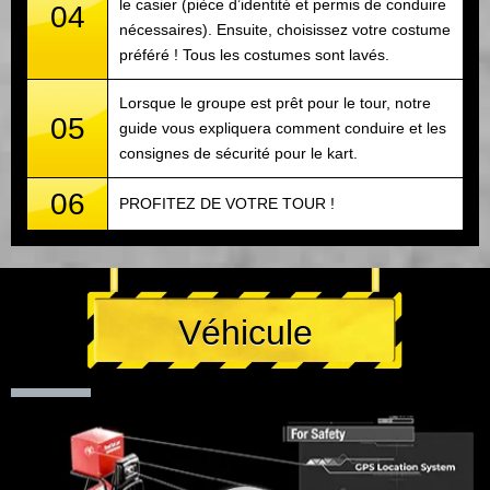
le casier (pièce d’identité et permis de conduire
04
nécessaires). Ensuite, choisissez votre costume
préféré ! Tous les costumes sont lavés.
Lorsque le groupe est prêt pour le tour, notre
05
guide vous expliquera comment conduire et les
consignes de sécurité pour le kart.
06
PROFITEZ DE VOTRE TOUR !
Véhicule