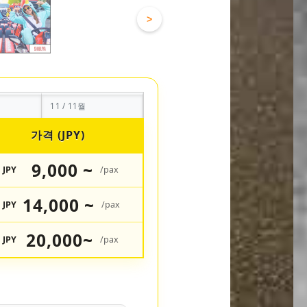
>
11 / 11월
가격 (JPY)
9,000 ~
JPY
/pax
14,000 ~
JPY
/pax
20,000~
JPY
/pax