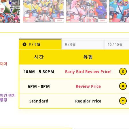
8 / 8월
9 / 9월
10 / 10월
시간
유형
10AM - 5:30PM
Early Bird Review Price!
¥
6PM - 8PM
Review Price
¥
Standard
Regular Price
¥