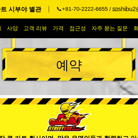
shibu2
트 시부야 별관
📞+81-70-2222-6655
📧
개
사양
고객 리뷰
가격
접근성
자주 묻는 질문
예약