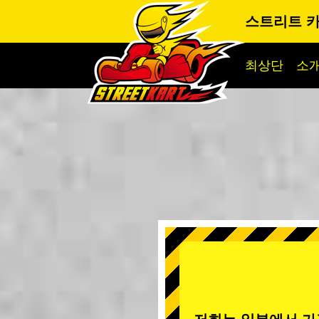
스트리트 카
최상단
소