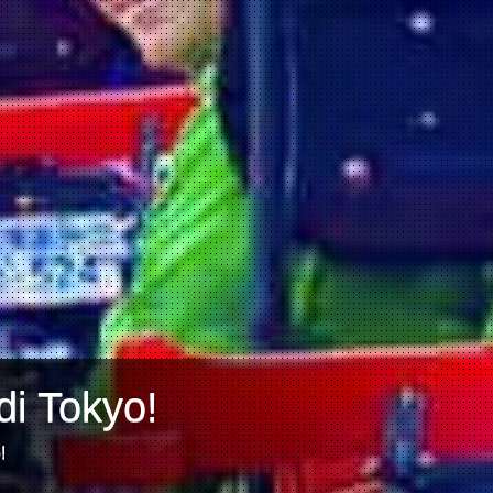
di Tokyo!
!