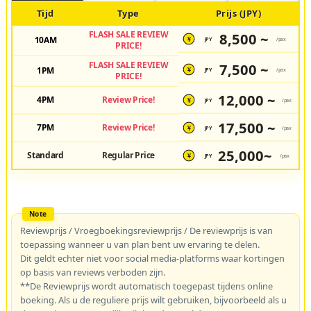
Tijd
Type
Prijs (JPY)
FLASH SALE REVIEW
8,500 ~
10AM
JPY
/pax
¥
PRICE!
FLASH SALE REVIEW
7,500 ~
1PM
JPY
/pax
¥
PRICE!
12,000 ~
4PM
Review Price!
JPY
/pax
¥
17,500 ~
7PM
Review Price!
JPY
/pax
¥
25,000~
Standard
Regular Price
JPY
/pax
¥
Reviewprijs / Vroegboekingsreviewprijs / De reviewprijs is van
toepassing wanneer u van plan bent uw ervaring te delen.
Dit geldt echter niet voor social media-platforms waar kortingen
op basis van reviews verboden zijn.
**De Reviewprijs wordt automatisch toegepast tijdens online
boeking. Als u de reguliere prijs wilt gebruiken, bijvoorbeeld als u