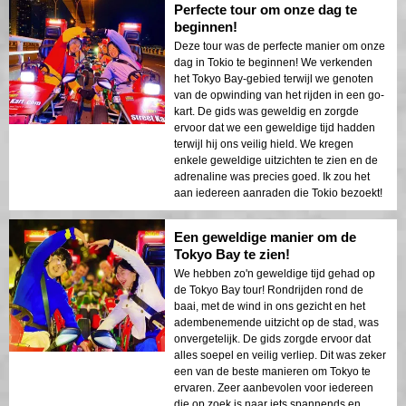
Perfecte tour om onze dag te
beginnen!
Deze tour was de perfecte manier om onze
dag in Tokio te beginnen! We verkenden
het Tokyo Bay-gebied terwijl we genoten
van de opwinding van het rijden in een go-
kart. De gids was geweldig en zorgde
ervoor dat we een geweldige tijd hadden
terwijl hij ons veilig hield. We kregen
enkele geweldige uitzichten te zien en de
adrenaline was precies goed. Ik zou het
aan iedereen aanraden die Tokio bezoekt!
Een geweldige manier om de
Tokyo Bay te zien!
We hebben zo'n geweldige tijd gehad op
de Tokyo Bay tour! Rondrijden rond de
baai, met de wind in ons gezicht en het
adembenemende uitzicht op de stad, was
onvergetelijk. De gids zorgde ervoor dat
alles soepel en veilig verliep. Dit was zeker
een van de beste manieren om Tokyo te
ervaren. Zeer aanbevolen voor iedereen
die op zoek is naar iets spannends en