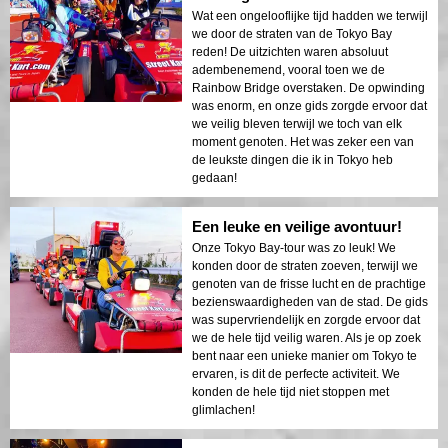
Wat een ongelooflijke tijd hadden we terwijl
we door de straten van de Tokyo Bay
reden! De uitzichten waren absoluut
adembenemend, vooral toen we de
Rainbow Bridge overstaken. De opwinding
was enorm, en onze gids zorgde ervoor dat
we veilig bleven terwijl we toch van elk
moment genoten. Het was zeker een van
de leukste dingen die ik in Tokyo heb
gedaan!
Een leuke en veilige avontuur!
Onze Tokyo Bay-tour was zo leuk! We
konden door de straten zoeven, terwijl we
genoten van de frisse lucht en de prachtige
bezienswaardigheden van de stad. De gids
was supervriendelijk en zorgde ervoor dat
we de hele tijd veilig waren. Als je op zoek
bent naar een unieke manier om Tokyo te
ervaren, is dit de perfecte activiteit. We
konden de hele tijd niet stoppen met
glimlachen!