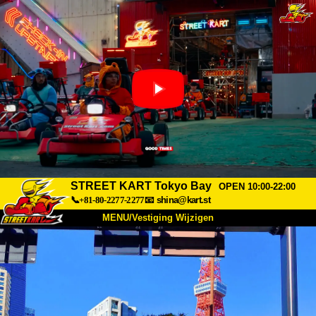
STREET KART Tokyo Bay
OPEN 10:00-22:00
📞+81-80-2277-2277
📧
shina@kart.st
MENU/Vestiging Wijzigen
TOP
Over Ons
Specificaties
Prijs
Bereikbaarheid
Reviews
Veelgestelde Vragen