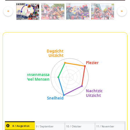
<
>
8 / Augustus
9 / September
10 / Oktober
11 / November