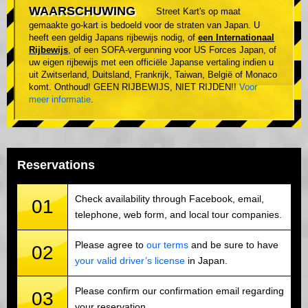
WAARSCHUWING
Street Kart's op maat
gemaakte go-kart is bedoeld voor de straten van Japan. U
heeft een geldig Japans rijbewijs nodig, of
een Internationaal
Rijbewijs
, of een SOFA-vergunning voor US Forces Japan, of
uw eigen rijbewijs met een officiële Japanse vertaling indien u
uit Zwitserland, Duitsland, Frankrijk, Taiwan, België of Monaco
komt. Onthoud! GEEN RIJBEWIJS, NIET RIJDEN!!
Voor
meer informatie
.
Reservations
Check availability through Facebook, email,
01
telephone, web form, and local tour companies.
Please agree to
our terms
and be sure to have
02
your valid driver’s license
in Japan.
Please confirm our confirmation email regarding
03
your reservation.