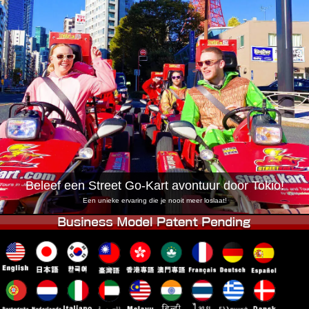
Bedrijf
Reserveren
Vestiging Wijzigen
Tokio Shinagawa
Tokio Akihabara#1
Tokio Akihabara#2
Tokio Shibuya
Tokio Shibuya Annex
Tokio Baai
Tokio Asakusa
Osaka
Okinawa
Beleef een Street Go-Kart avontuur door Tokio!
Een unieke ervaring die je nooit meer loslaat!