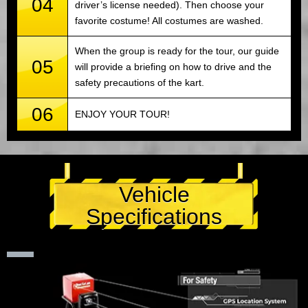
04
driver’s license needed). Then choose your
favorite costume! All costumes are washed.
When the group is ready for the tour, our guide
05
will provide a briefing on how to drive and the
safety precautions of the kart.
06
ENJOY YOUR TOUR!
Vehicle
Specifications