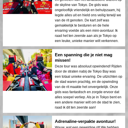
de skyline van Tokyo. De gids was
ongelooflijk vriendelijk en behulpzaam, hij
legde alles uit en hield ons veilig terwijl we
van de rit genoten. De kart zelf was
gemakkelijk te besturen en de hele
ervaring voelde als een mini-avontuur. Ik
raad het ten zeerste aan als je Tokyo op
een leuke, unieke manier wilt verkennen.
Een spanning die je niet mag
missen!
Deze tour was absoluut opwindend! Rijden
door de straten nabij de Tokyo Bay was
een totaal unieke ervaring. De uitzichten op
de stad waren prachtig, en de opwinding
van de rit maakte het onvergetelijk. Onze
gids was fantastisch en zorgde ervoor dat
alles soepel verliep. Als je in Tokyo bent en
een andere manier wilt om de stad te zien,
raad ik dit ten zeerste aan!
Adrenaline-verpakte avontuur!
Wauw, wat een geweldige rit! We hebben