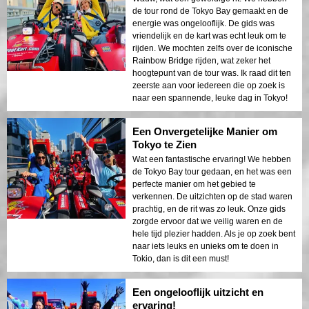
de tour rond de Tokyo Bay gemaakt en de
energie was ongelooflijk. De gids was
vriendelijk en de kart was echt leuk om te
rijden. We mochten zelfs over de iconische
Rainbow Bridge rijden, wat zeker het
hoogtepunt van de tour was. Ik raad dit ten
zeerste aan voor iedereen die op zoek is
naar een spannende, leuke dag in Tokyo!
Een Onvergetelijke Manier om
Tokyo te Zien
Wat een fantastische ervaring! We hebben
de Tokyo Bay tour gedaan, en het was een
perfecte manier om het gebied te
verkennen. De uitzichten op de stad waren
prachtig, en de rit was zo leuk. Onze gids
zorgde ervoor dat we veilig waren en de
hele tijd plezier hadden. Als je op zoek bent
naar iets leuks en unieks om te doen in
Tokio, dan is dit een must!
Een ongelooflijk uitzicht en
ervaring!