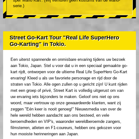
spel 'Mario Kart'. (Wij verhuren geen kostums van de Mario-
serie.)
Street Go-Kart Tour "Real Life SuperHero
Go-Karting" in Tokio.
Een uiterst spannende en onmisbare ervaring tijdens uw bezoek
aan Tokio, Japan. Stel u voor dat u in een speciaal gemaakte go-
kart rijdt, ontworpen voor de ultieme Real Life SuperHero Go-Kart
ervaring! Kleed u als uw favoriete personage en rijd door de
straten van Tokio. Alle ogen zullen op u gericht zijn! U kunt rijden
met een groep of privé, Street Kart is volledig uitgerust om van
uw ervaring iets bijzonders te maken. Geloof ons niet op ons
woord, maar vertrouw op onze gewaardeerde klanten, want zij
zeggen "Eén keer is nooit genoeg!" Nieuwsmedia van over de
hele wereld hebben aandacht aan ons besteed, en vele
beroemdheden en VIP's, waaronder wereldberoemde zangers,
filmsterren, atleten en F1-coureurs, hebben ons gekozen voor
hun mooiste herinneringen aan Japan.